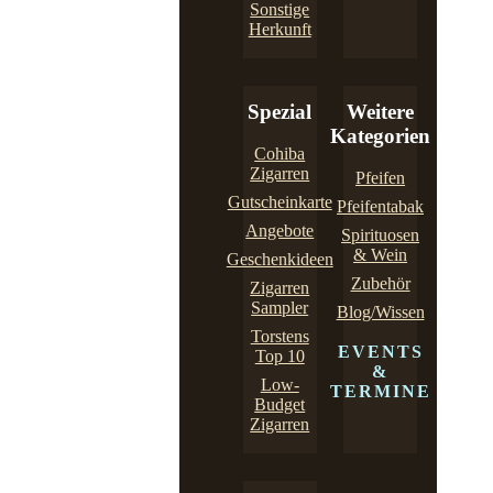
Sonstige
Herkunft
Spezial
Weitere
Kategorien
Cohiba
Zigarren
Pfeifen
Gutscheinkarte
Pfeifentabak
Angebote
Spirituosen
& Wein
Geschenkideen
Zubehör
Zigarren
Sampler
Blog/Wissen
Torstens
EVENTS
Top 10
&
Low-
TERMINE
Budget
Zigarren