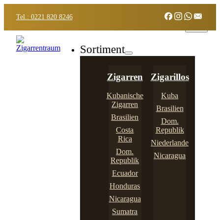
Tel.: 0221 820 8246
Sortiment
Zigarren
Zigarillos
Kubanische
Kuba
Zigarren
Brasilien
Brasilien
Dom.
Costa
Republik
Rica
Niederlande
Dom.
Nicaragua
Republik
Ecuador
Honduras
Nicaragua
Sumatra