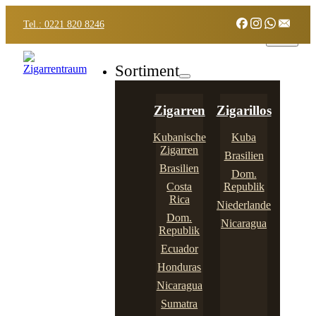
Tel.: 0221 820 8246
Sortiment
Zigarren
Zigarillos
Kubanische
Kuba
Zigarren
Brasilien
Brasilien
Dom.
Costa
Republik
Rica
Niederlande
Dom.
Nicaragua
Republik
Ecuador
Honduras
Nicaragua
Sumatra