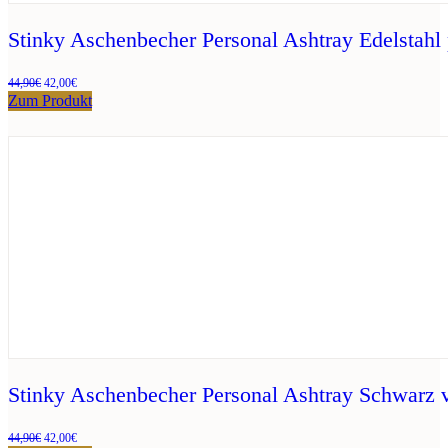
Stinky Aschenbecher Personal Ashtray Edelstahl 
Ursprünglicher
Aktueller
44,90
€
42,00
€
Preis
Preis
Zum Produkt
war:
ist:
44,90€
42,00€.
Stinky Aschenbecher Personal Ashtray Schwarz v
Ursprünglicher
Aktueller
44,90
€
42,00
€