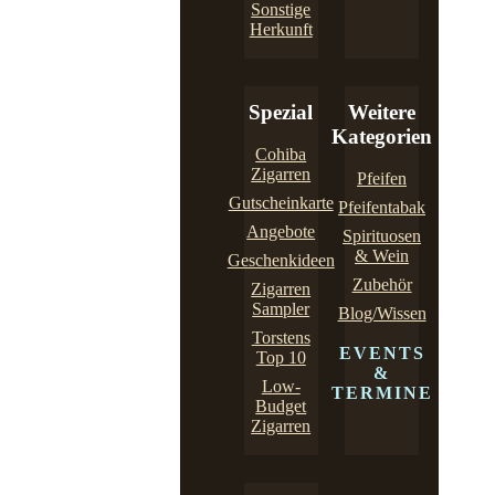
Sonstige
Herkunft
Spezial
Weitere
Kategorien
Cohiba
Zigarren
Pfeifen
Gutscheinkarte
Pfeifentabak
Angebote
Spirituosen
& Wein
Geschenkideen
Zubehör
Zigarren
Sampler
Blog/Wissen
Torstens
EVENTS
Top 10
&
Low-
TERMINE
Budget
Zigarren