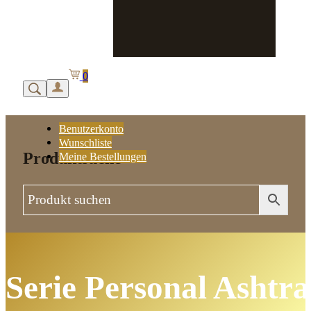
0
Benutzerkonto
Wunschliste
Produktsuche
Meine Bestellungen
Serie Personal Ashtr