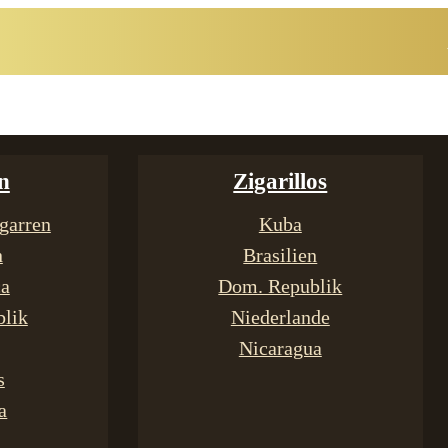
n
Zigarillos
garren
Kuba
n
Brasilien
ca
Dom. Republik
lik
Niederlande
Nicaragua
s
a