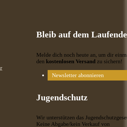
Bleib auf dem Laufend
Melde dich noch heute an, um dir einm
den
kostenlosen Versand
zu sichern!
r
Newsletter abonnieren
Jugendschutz
Wir unterstützen das Jugendschutzgese
Keine Abgabe/kein Verkauf von