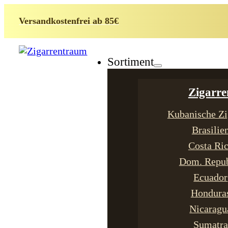
Versandkostenfrei ab 85€
Sortiment
Zigarre
Kubanische Zi
Brasilie
Costa Ri
Dom. Repub
Ecuador
Hondura
Nicaragu
Sumatra