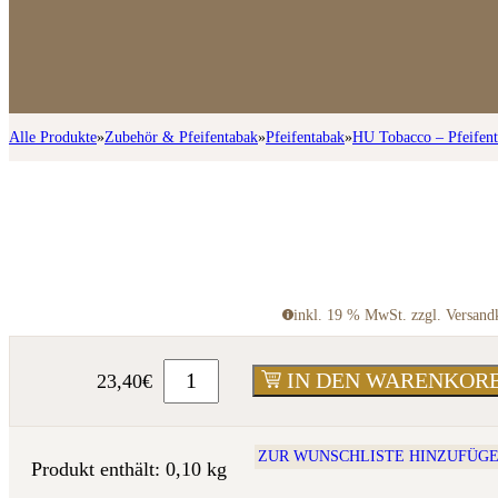
Alle Produkte
»
Zubehör & Pfeifentabak
»
Pfeifentabak
»
HU Tobacco – Pfeifen
inkl. 19 % MwSt. zzgl. Versand
IN DEN WARENKOR
23,40
€
ZUR WUNSCHLISTE HINZUFÜG
Produkt enthält: 0,10
kg