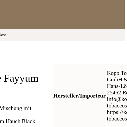
Dose
Kopp To
ne Fayyum
GmbH &
Hans-Lö
25462 Re
Hersteller/Importeur
info@ko
tobacco
e Mischung mit
https://
tobacco
nem Hauch Black