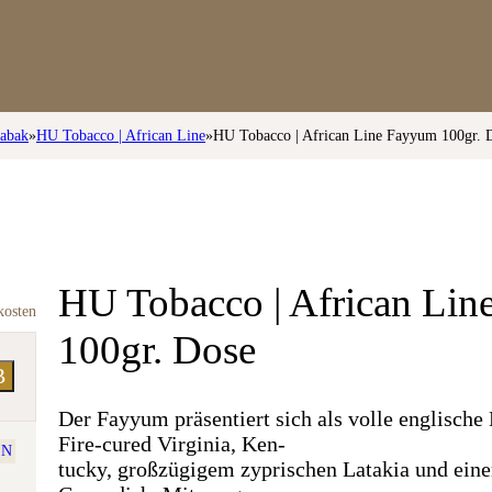
tabak
»
HU Tobacco | African Line
»
HU Tobacco | African Line Fayyum 100gr. 
HU Tobacco | African Li
kosten
100gr. Dose
B
Der Fayyum präsentiert sich als volle englisch
Fire-cured Virginia, Ken-
EN
tucky, großzügigem zyprischen Latakia und ei