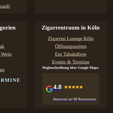
kunft
gorien
Zigarrentraum in Köln
Zigarren Lounge Köln
bak
Öffnungszeiten
& Wein
Em Tabakdösje
Events & Termine
Wegbeschreibung über Google Maps:
en
ERMINE
4.8
Basierend auf 88 Rezensionen