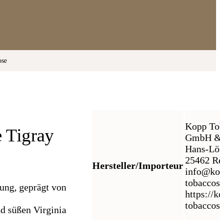
ose
Kopp To
 Tigray
GmbH &
Hans-Lö
25462 Re
Hersteller/Importeur
info@ko
tobacco
hung, geprägt von
https://
tobacco
d süßen Virginia