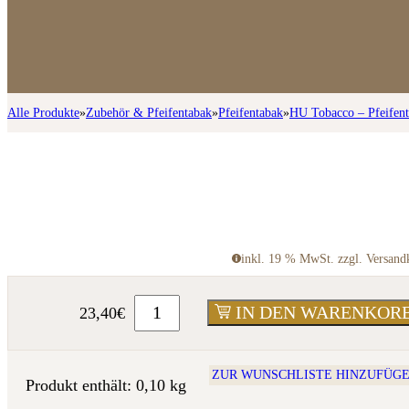
Alle Produkte
»
Zubehör & Pfeifentabak
»
Pfeifentabak
»
HU Tobacco – Pfeifen
inkl. 19 % MwSt. zzgl. Versand
IN DEN WARENKOR
23,40
€
ZUR WUNSCHLISTE HINZUFÜG
Produkt enthält: 0,10
kg