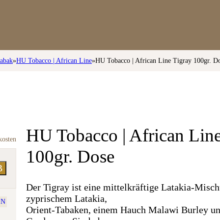
tabak
»
HU Tobacco | African Line
»
HU Tobacco | African Line Tigray 100gr. D
HU Tobacco | African Line
kosten
100gr. Dose
B
Der Tigray ist eine mittelkräftige Latakia-Misc
zyprischem Latakia,
EN
Orient-Tabaken, einem Hauch Malawi Burley un