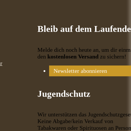
Bleib auf dem Laufend
Melde dich noch heute an, um dir einm
den
kostenlosen Versand
zu sichern!
r
Newsletter abonnieren
Jugendschutz
Wir unterstützen das Jugendschutzgese
Keine Abgabe/kein Verkauf von
Tabakwaren oder Spirituosen an Perso