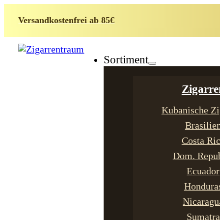
Versandkostenfrei ab 85€
Sortiment
Zigarre
Kubanische Zi
Brasilie
Costa Ri
Dom. Repub
Ecuador
Hondura
Nicaragu
Sumatra