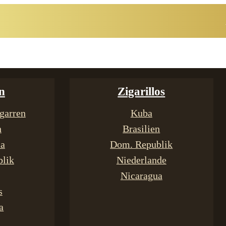
n
Zigarillos
garren
Kuba
n
Brasilien
ca
Dom. Republik
lik
Niederlande
Nicaragua
s
a