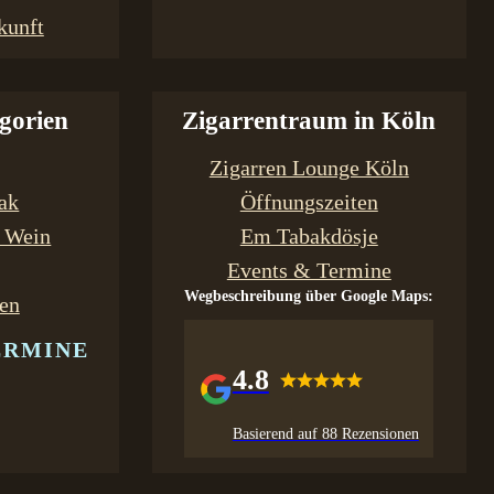
kunft
gorien
Zigarrentraum in Köln
Zigarren Lounge Köln
bak
Öffnungszeiten
& Wein
Em Tabakdösje
Events & Termine
Wegbeschreibung über Google Maps:
en
ERMINE
4.8
Basierend auf 88 Rezensionen