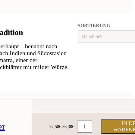
SORTIERUNG
adition
Sortierung
SORTIERUNG
erhaupt – benannt nach
ach Indien und Südostasien
atra, einer der
eckblätter mit milder Würze.
IN D
er
Ursprünglicher
Aktueller
37,50
€
36,38
€
WAREN
Preis
Preis