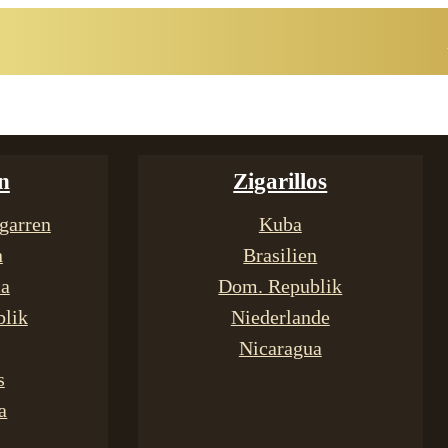
n
Zigarillos
garren
Kuba
n
Brasilien
ca
Dom. Republik
lik
Niederlande
Nicaragua
s
a