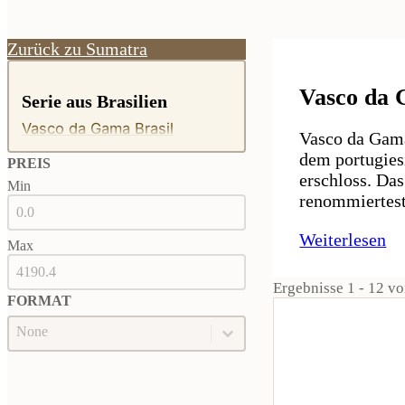
Zurück zu Sumatra
Vasco da 
Serie aus Brasilien
Vasco da Gama Brasil
Vasco da Gama
dem portugies
PREIS
erschloss. Da
Min
PREIS
renommiertest
Weiterlesen
Max
Ergebnisse 1 - 12 v
FORMAT
Format
FORMAT