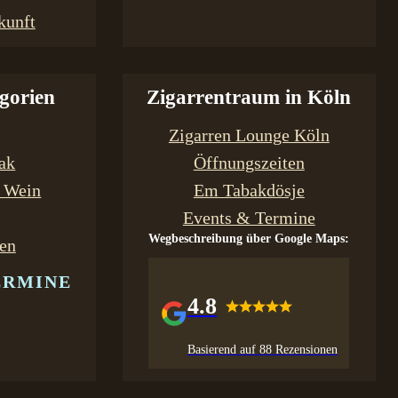
kunft
gorien
Zigarrentraum in Köln
Zigarren Lounge Köln
bak
Öffnungszeiten
& Wein
Em Tabakdösje
Events & Termine
Wegbeschreibung über Google Maps:
en
ERMINE
4.8
Basierend auf 88 Rezensionen