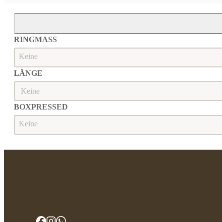
RINGMASS
Ringmaß
RINGMASS
LÄNGE
Länge
LÄNGE
BOXPRESSED
Boxpressed
BOXPRESSED