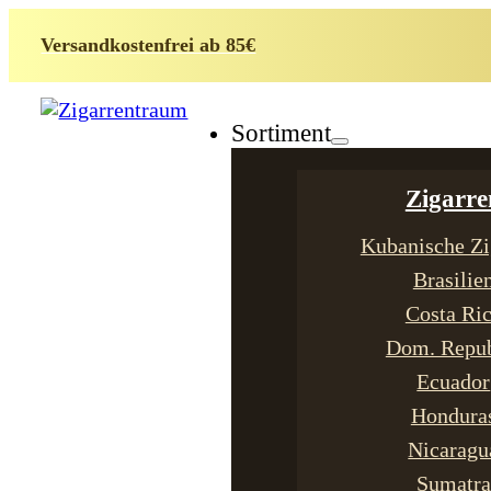
Versandkostenfrei ab 85€
Sortiment
Zigarre
Kubanische Zi
Brasilie
Costa Ri
Dom. Repub
Ecuador
Hondura
Nicaragu
Sumatra