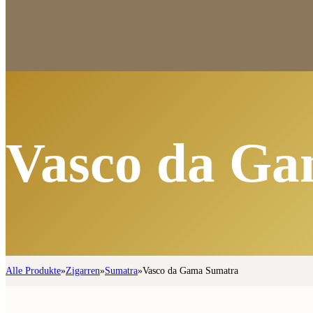
Vasco da G
Alle Produkte
»
Zigarren
»
Sumatra
»
Vasco da Gama Sumatra