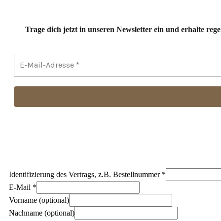
Trage dich jetzt in unseren Newsletter ein und erhalte r
Identifizierung des Vertrags, z.B. Bestellnummer
*
E-Mail
*
E-
Vorname
(optional)
Mail
Nachname
(optional)
(wiederholen)
*