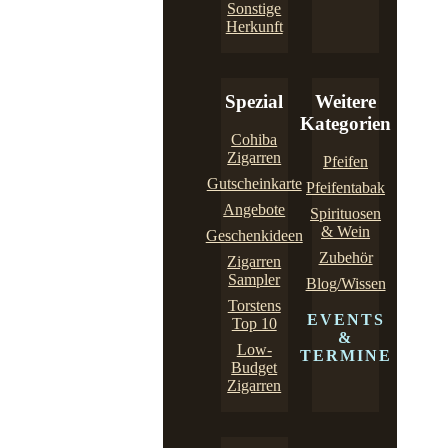
Sonstige
Herkunft
Spezial
Weitere
Kategorien
Cohiba
Zigarren
Pfeifen
Gutscheinkarte
Pfeifentabak
Angebote
Spirituosen
& Wein
Geschenkideen
Zubehör
Zigarren
Sampler
Blog/Wissen
Torstens
EVENTS
Top 10
&
Low-
TERMINE
Budget
Zigarren