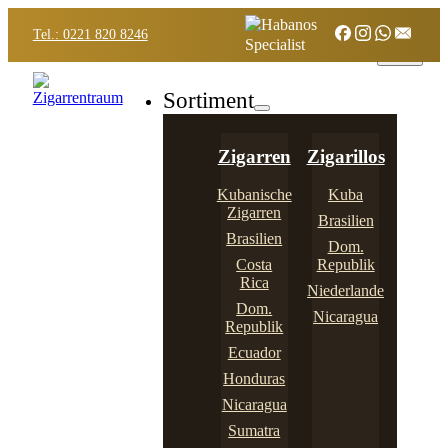
Tel.: 0221 820 8246
Sortiment
Zigarren
Zigarillos
Kubanische
Kuba
Zigarren
Brasilien
Brasilien
Dom.
Costa
Republik
Rica
Niederlande
Dom.
Nicaragua
Republik
Ecuador
Honduras
Nicaragua
Sumatra