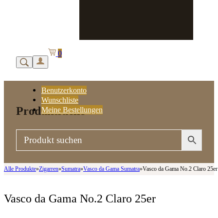
0
Benutzerkonto
Wunschliste
Produktsuche
Meine Bestellungen
Alle Produkte
»
Zigarren
»
Sumatra
»
Vasco da Gama Sumatra
»
Vasco da Gama No.2 Claro 25er
Vasco da Gama No.2 Claro 25er