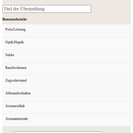
Benutzerbericht
Preis/Leistung
Optik/Haptik
Stärke
Rauchvolumen
Zugwiderstand
Abbrandverhalten
Aromavielfalt
Aromaintensität