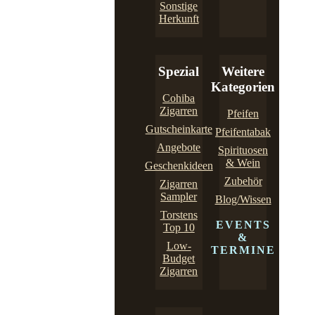
Sonstige
Herkunft
Spezial
Weitere
Kategorien
Cohiba
Zigarren
Pfeifen
Gutscheinkarte
Pfeifentabak
Angebote
Spirituosen
& Wein
Geschenkideen
Zubehör
Zigarren
Sampler
Blog/Wissen
Torstens
EVENTS
Top 10
&
Low-
TERMINE
Budget
Zigarren