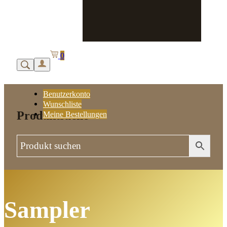
0
Benutzerkonto
Wunschliste
Produktsuche
Meine Bestellungen
Sampler