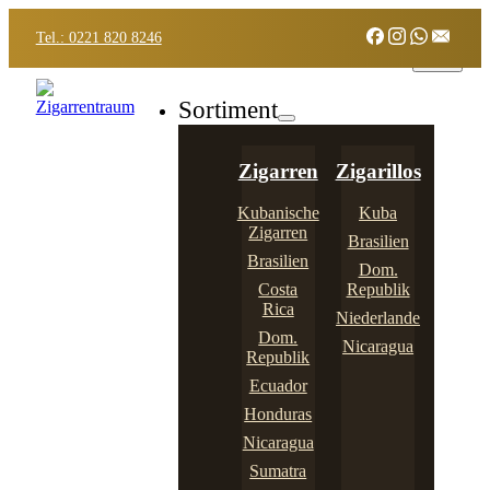
Tel.: 0221 820 8246
Sortiment
Zigarren
Zigarillos
Kubanische
Kuba
Zigarren
Brasilien
Brasilien
Dom.
Costa
Republik
Rica
Niederlande
Dom.
Nicaragua
Republik
Ecuador
Honduras
Nicaragua
Sumatra