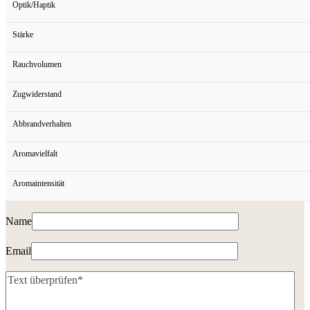
Optik/Haptik
Stärke
Rauchvolumen
Zugwiderstand
Abbrandverhalten
Aromavielfalt
Aromaintensität
Name
Email