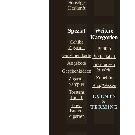
Sonstige
Herkunft
Spezial
Weitere
Kategorien
Cohiba
Zigarren
Pfeifen
Gutscheinkarte
Pfeifentabak
Angebote
Spirituosen
& Wein
Geschenkideen
Zubehör
Zigarren
Sampler
Blog/Wissen
Torstens
EVENTS
Top 10
&
Low-
TERMINE
Budget
Zigarren