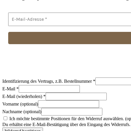
Identifizierung des Vertrags, z.B. Bestellnummer
*
E-Mail
*
E-Mail (wiederholen)
*
Vorname
(optional)
Nachname
(optional)
Ich möchte bestimmte Positionen für den Widerruf auswählen.
(op
Du erhältst eine E-Mail-Bestätigung über den Eingang des Widerrufs. 