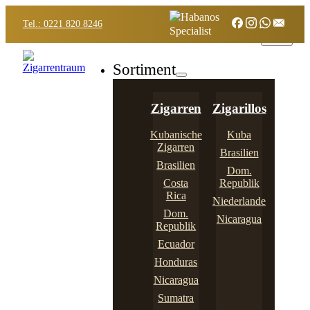
Tel.: 0221 820 8246
Sortiment
Zigarren
Zigarillos
Kubanische
Kuba
Zigarren
Brasilien
Brasilien
Dom.
Costa
Republik
Rica
Niederlande
Dom.
Nicaragua
Republik
Ecuador
Honduras
Nicaragua
Sumatra