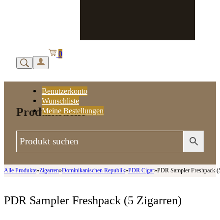
0
Benutzerkonto
Wunschliste
Produktsuche
Meine Bestellungen
Alle Produkte
»
Zigarren
»
Dominikanischen Republik
»
PDR Cigar
»
PDR Sampler Freshpack (5
PDR Sampler Freshpack (5 Zigarren)