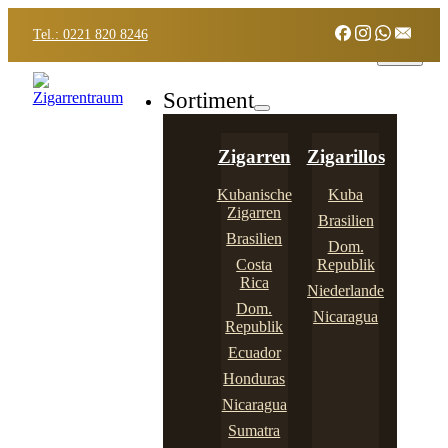
Tel.: 0221 820 8246
Sortiment
Zigarren
Zigarillos
Kubanische
Kuba
Zigarren
Brasilien
Brasilien
Dom.
Costa
Republik
Rica
Niederlande
Dom.
Nicaragua
Republik
Ecuador
Honduras
Nicaragua
Sumatra