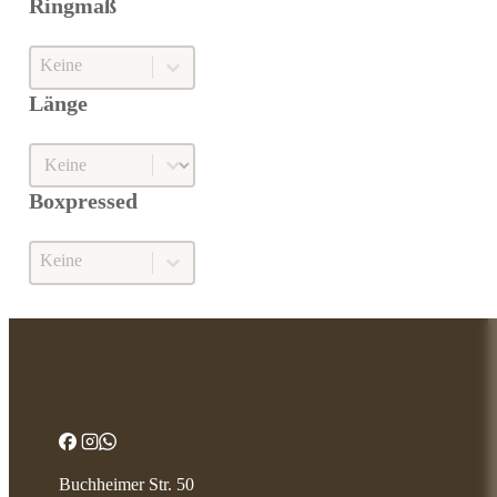
Ringmaß
Ringmaß
Ringmaß
Länge
Länge
Länge
Boxpressed
Boxpressed
Boxpressed
Buchheimer Str. 50