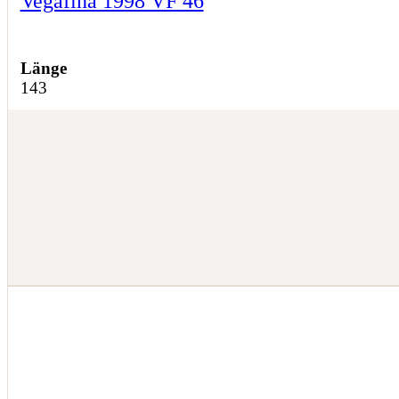
Vegafina 1998 VF 46
Länge
143