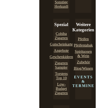
Sonstige
Herkunft
Spezial
Weitere
Kategorien
Cohiba
Zigarren
Pfeifen
Gutscheinkarte
Pfeifentabak
Angebote
Spirituosen
& Wein
Geschenkideen
Zubehör
Zigarren
Sampler
Blog/Wissen
Torstens
EVENTS
Top 10
&
Low-
TERMINE
Budget
Zigarren