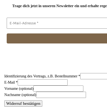
Trage dich jetzt in unseren Newsletter ein und erhalte r
Identifizierung des Vertrags, z.B. Bestellnummer
*
E-Mail
*
E-
Vorname
(optional)
Mail
Nachname
(optional)
(wiederholen)
*
Widerruf bestätigen