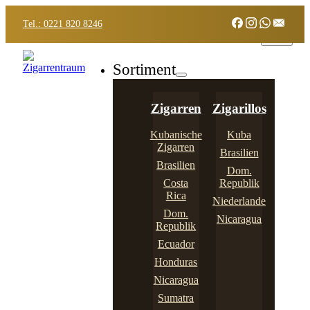
Tel.: 0221 820 8246
Sortiment
Zigarren
Zigarillos
Kubanische
Kuba
Zigarren
Brasilien
Brasilien
Dom.
Costa
Republik
Rica
Niederlande
Dom.
Nicaragua
Republik
Ecuador
Honduras
Nicaragua
Sumatra