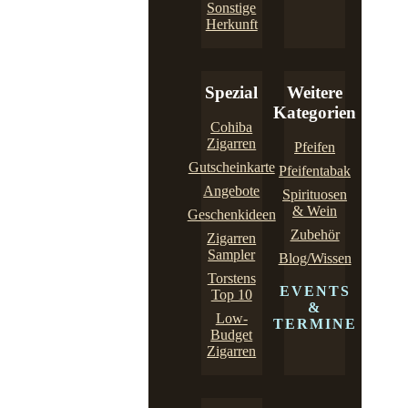
Sonstige
Herkunft
Spezial
Weitere
Kategorien
Cohiba
Zigarren
Pfeifen
Gutscheinkarte
Pfeifentabak
Angebote
Spirituosen
& Wein
Geschenkideen
Zubehör
Zigarren
Sampler
Blog/Wissen
Torstens
EVENTS
Top 10
&
Low-
TERMINE
Budget
Zigarren