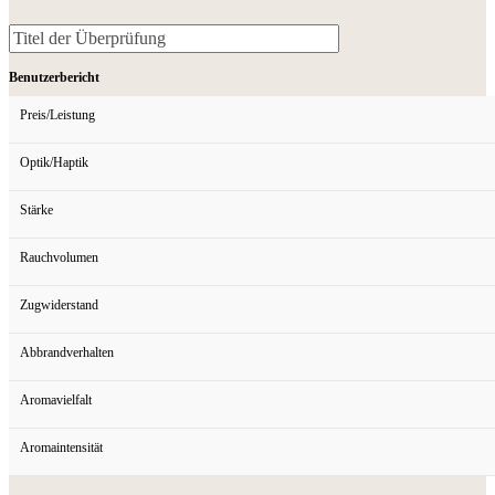
Benutzerbericht
Preis/Leistung
Optik/Haptik
Stärke
Rauchvolumen
Zugwiderstand
Abbrandverhalten
Aromavielfalt
Aromaintensität