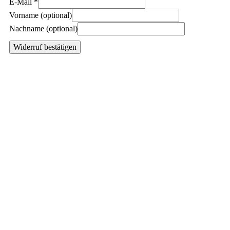
E-Mail
*
E-
Vorname
(optional)
Mail
Nachname
(optional)
(wiederholen)
*
Widerruf bestätigen