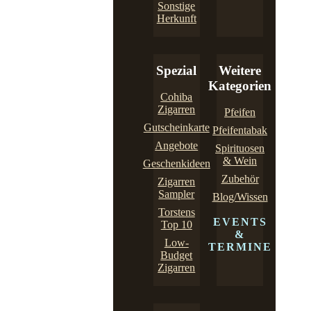
Sonstige
Herkunft
Spezial
Weitere
Kategorien
Cohiba
Zigarren
Pfeifen
Gutscheinkarte
Pfeifentabak
Angebote
Spirituosen
& Wein
Geschenkideen
Zubehör
Zigarren
Sampler
Blog/Wissen
Torstens
EVENTS
Top 10
&
Low-
TERMINE
Budget
Zigarren