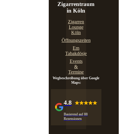
Zigarrentraum
in Köln
Zigarren
Lounge
Köln
Öffnungszeiten
Em
Tabakdösje
Events
&
Termine
Wegbeschreibung über Google
Maps:
4.8
Basierend auf 88
Rezensionen