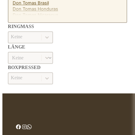
Don Tomas Brasil
Don Tomas Honduras
Don Tomas Nicaracua
RINGMASS
Ringmaß
RINGMASS
LÄNGE
Länge
LÄNGE
BOXPRESSED
Boxpressed
BOXPRESSED