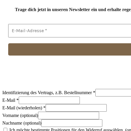
Trage dich jetzt in unseren Newsletter ein und erhalte r
Identifizierung des Vertrags, z.B. Bestellnummer
*
E-Mail
*
E-Mail (wiederholen)
*
Vorname
(optional)
Nachname
(optional)
Ich möchte bestimmte Positionen für den Widerruf auswählen.
(op