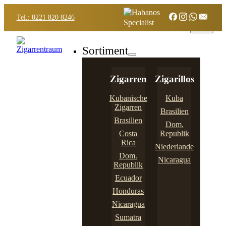
Tel.: 0221 820 8246
Sortiment
Zigarren
Zigarillos
Kubanische
Kuba
Zigarren
Brasilien
Brasilien
Dom.
Costa
Republik
Rica
Niederlande
Dom.
Nicaragua
Republik
Ecuador
Honduras
Nicaragua
Sumatra