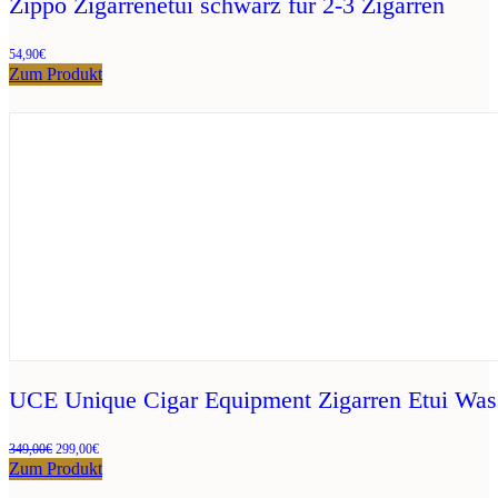
Zippo Zigarrenetui schwarz für 2-3 Zigarren
54,90
€
Zum Produkt
UCE Unique Cigar Equipment Zigarren Etui Wass
Ursprünglicher
Aktueller
349,00
€
299,00
€
Preis
Preis
Zum Produkt
war:
ist: