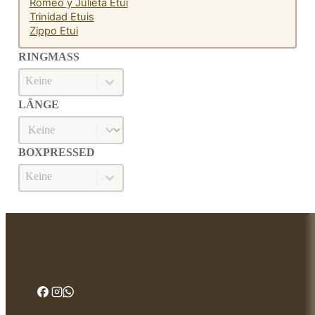
Romeo y Julieta Etui
Trinidad Etuis
Zippo Etui
RINGMASS
Ringmaß
RINGMASS
LÄNGE
Länge
LÄNGE
BOXPRESSED
Boxpressed
BOXPRESSED