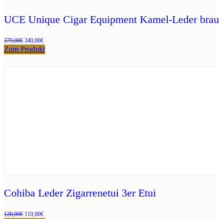
UCE Unique Cigar Equipment Kamel-Leder bra
Ursprünglicher
Aktueller
379,00
€
340,00
€
Preis
Preis
Zum Produkt
war:
ist:
379,00€
340,00€.
Cohiba Leder Zigarrenetui 3er Etui
Ursprünglicher
Aktueller
120,00
€
110,00
€