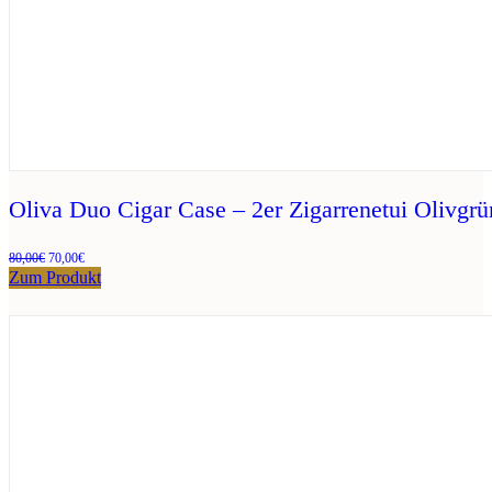
Oliva Duo Cigar Case – 2er Zigarrenetui Olivgr
Ursprünglicher
Aktueller
80,00
€
70,00
€
Preis
Preis
Zum Produkt
war:
ist:
80,00€
70,00€.