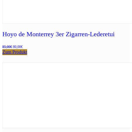
Hoyo de Monterrey 3er Zigarren-Lederetui
Ursprünglicher
Aktueller
85,00
€
80,00
€
Preis
Preis
Zum Produkt
war:
ist:
85,00€
80,00€.