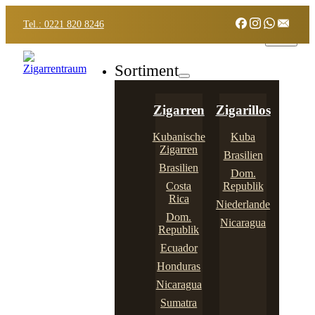
Tel.: 0221 820 8246
Sortiment
Zigarren
Zigarillos
Kubanische
Kuba
Zigarren
Brasilien
Brasilien
Dom.
Costa
Republik
Rica
Niederlande
Dom.
Nicaragua
Republik
Ecuador
Honduras
Nicaragua
Sumatra