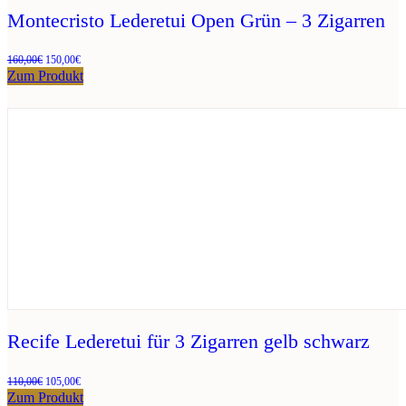
Montecristo Lederetui Open Grün – 3 Zigarren
Ursprünglicher
Aktueller
160,00
€
150,00
€
Preis
Preis
Zum Produkt
war:
ist:
160,00€
150,00€.
Recife Lederetui für 3 Zigarren gelb schwarz
Ursprünglicher
Aktueller
110,00
€
105,00
€
Preis
Preis
Zum Produkt