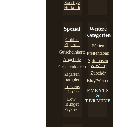
Sonstige
Herkunft
Spezial
Weitere
Kategorien
Cohiba
Zigarren
Pfeifen
Gutscheinkarte
Pfeifentabak
Angebote
Spirituosen
& Wein
Geschenkideen
Zubehör
Zigarren
Sampler
Blog/Wissen
Torstens
EVENTS
Top 10
&
Low-
TERMINE
Budget
Zigarren