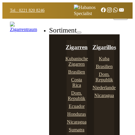
Tel.: 0221 820 8246
Sortiment
Zigarren
Zigarillos
Kubanische
Kuba
Zigarren
Brasilien
Brasilien
Dom.
Costa
Republik
Rica
Niederlande
Dom.
Nicaragua
Republik
Ecuador
Honduras
Nicaragua
Sumatra