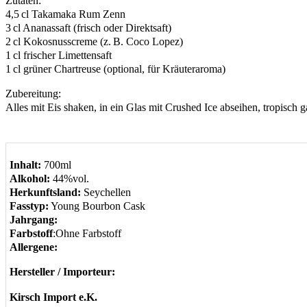
Zutaten:
4,5 cl Takamaka Rum Zenn
3 cl Ananassaft (frisch oder Direktsaft)
2 cl Kokosnusscreme (z. B. Coco Lopez)
1 cl frischer Limettensaft
1 cl grüner Chartreuse (optional, für Kräuteraroma)
Zubereitung:
Alles mit Eis shaken, in ein Glas mit Crushed Ice abseihen, tropisch g
Inhalt:
700ml
Alkohol:
44%vol.
Herkunftsland:
Seychellen
Fasstyp:
Young Bourbon Cask
Jahrgang:
Farbstoff
:Ohne Farbstoff
Allergene:
Hersteller / Importeur:
Kirsch Import e.K.