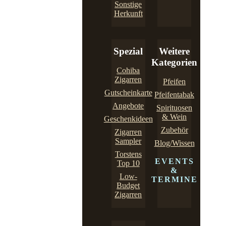
Sonstige
Herkunft
Spezial
Weitere
Kategorien
Cohiba
Zigarren
Pfeifen
Gutscheinkarte
Pfeifentabak
Angebote
Spirituosen
& Wein
Geschenkideen
Zubehör
Zigarren
Sampler
Blog/Wissen
Torstens
EVENTS
Top 10
&
Low-
TERMINE
Budget
Zigarren