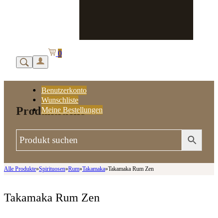
0
Benutzerkonto
Wunschliste
Produktsuche
Meine Bestellungen
Alle Produkte
»
Spirituosen
»
Rum
»
Takamaka
»
Takamaka Rum Zen
Takamaka Rum Zen