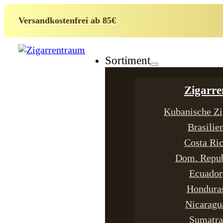
Versandkostenfrei ab 85€
Sortiment
Zigarre
Kubanische Zi
Brasilie
Costa Ri
Dom. Repub
Ecuador
Hondura
Nicaragu
Sumatra