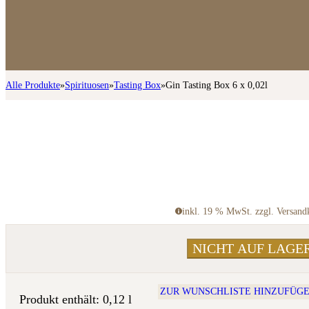
Alle Produkte
»
Spirituosen
»
Tasting Box
»
Gin Tasting Box 6 x 0,02l
inkl. 19 % MwSt. zzgl. Versand
NICHT AUF LAGE
ZUR WUNSCHLISTE HINZUFÜG
Produkt enthält: 0,12
l