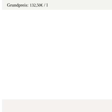
/
l
132,50
€