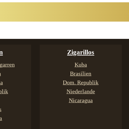
n
Zigarillos
garren
Kuba
n
Brasilien
ca
Dom. Republik
lik
Niederlande
Nicaragua
s
a