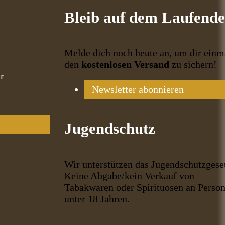
Bleib auf dem Laufend
Melde dich noch heute an, um dir einm
den
kostenlosen Versand
zu sichern!
r
Newsletter abonnieren
Jugendschutz
Wir unterstützen das Jugendschutzgese
Keine Abgabe/kein Verkauf von
Tabakwaren oder Spirituosen an Perso
unter 18 Jahren.