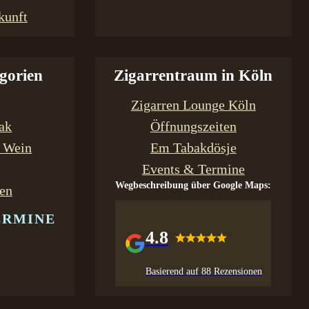
kunft
gorien
Zigarrentraum in Köln
Zigarren Lounge Köln
bak
Öffnungszeiten
& Wein
Em Tabakdösje
Events & Termine
Wegbeschreibung über Google Maps:
en
ERMINE
4.8
Basierend auf 88 Rezensionen