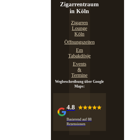
Zigarrentraum
in Köln
Zigarren
Lounge
Köln
Öffnungszeiten
Em
Tabakdösje
Events
&
Termine
Wegbeschreibung über Google
Maps:
4.8
Basierend auf 88
Rezensionen