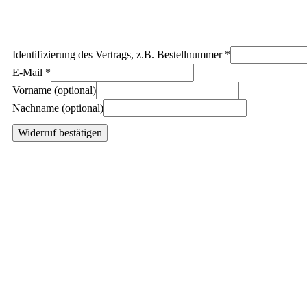
Identifizierung des Vertrags, z.B. Bestellnummer
*
E-Mail
*
E-
Vorname
(optional)
Mail
Nachname
(optional)
(wiederholen)
*
Widerruf bestätigen