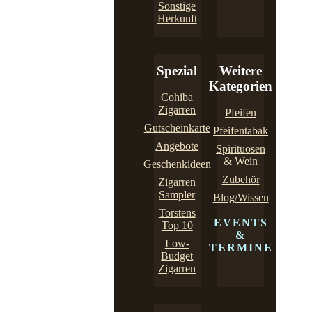
Sonstige
Herkunft
Spezial
Weitere
Kategorien
Cohiba
Zigarren
Pfeifen
Gutscheinkarte
Pfeifentabak
Angebote
Spirituosen
& Wein
Geschenkideen
Zubehör
Zigarren
Sampler
Blog/Wissen
Torstens
EVENTS
Top 10
&
Low-
TERMINE
Budget
Zigarren