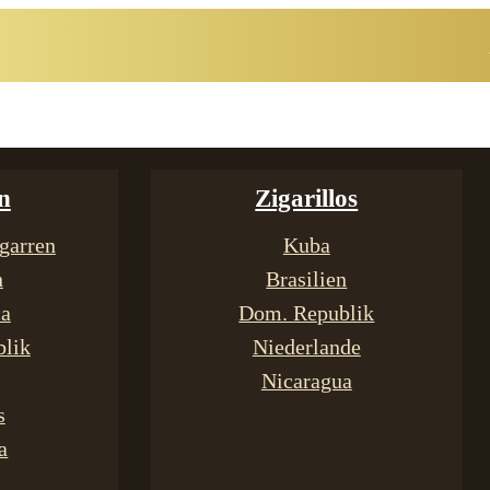
n
Zigarillos
garren
Kuba
n
Brasilien
ca
Dom. Republik
lik
Niederlande
Nicaragua
s
a