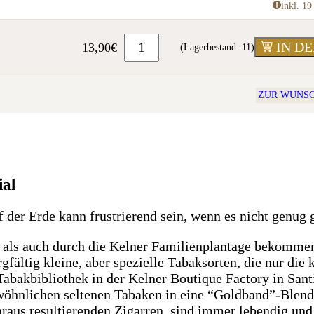
inkl. 1
IN D
13,90
€
(Lagerbestand: 11)
ZUR WUNSC
ial
der Erde kann frustrierend sein, wenn es nicht genug g
l als auch durch die Kelner Familienplantage bekomme
fältig kleine, aber spezielle Tabaksorten, die nur die 
abakbibliothek in der Kelner Boutique Factory in Santi
öhnlichen seltenen Tabaken in eine “Goldband”-Blend
daraus resultierenden Zigarren, sind immer lebendig un