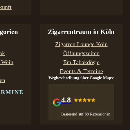
kunft
gorien
Zigarrentraum in Köln
Zigarren Lounge Köln
bak
Öffnungszeiten
& Wein
Em Tabakdösje
Events & Termine
Wegbeschreibung über Google Maps:
en
ERMINE
4.8
Basierend auf 88 Rezensionen