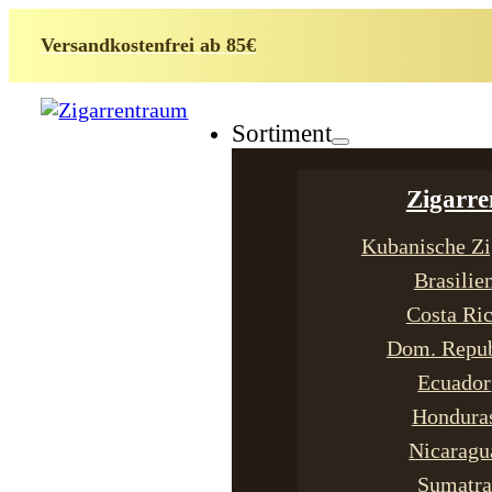
Versandkostenfrei ab 85€
Sortiment
Zigarre
Kubanische Zi
Brasilie
Costa Ri
Dom. Repub
Ecuador
Hondura
Nicaragu
Sumatra