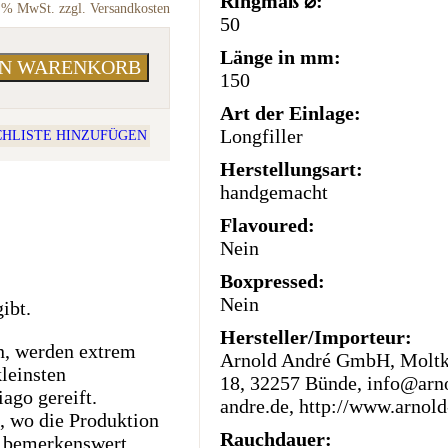
Ringmaß ⌀:
9 % MwSt. zzgl. Versandkosten
50
Länge in mm:
EN WARENKORB
150
Art der Einlage:
Longfiller
HLISTE HINZUFÜGEN
Herstellungsart:
handgemacht
Flavoured:
Nein
Boxpressed:
Nein
ibt.
Hersteller/Importeur:
n, werden extrem
Arnold André GmbH, Moltke
kleinsten
18, 32257 Bünde, info@arn
ago gereift.
andre.de, http://www.arnold
, wo die Produktion
Rauchdauer:
d bemerkenswert.