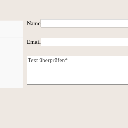
Name
Email
n