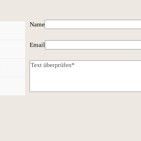
Name
Email
n