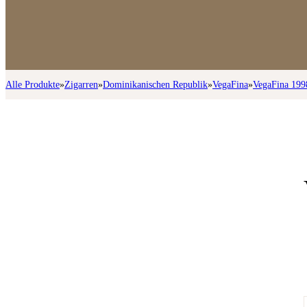
Alle Produkte
»
Zigarren
»
Dominikanischen Republik
»
VegaFina
»
VegaFina 199