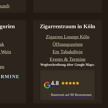
kunft
gorien
Zigarrentraum in Köln
Zigarren Lounge Köln
bak
Öffnungszeiten
& Wein
Em Tabakdösje
Events & Termine
Wegbeschreibung über Google Maps:
en
ERMINE
4.8
Basierend auf 88 Rezensionen