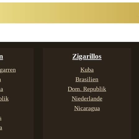
n
Zigarillos
garren
Kuba
n
Brasilien
ca
Dom. Republik
lik
Niederlande
Nicaragua
s
a