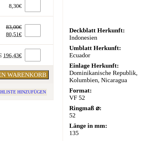
8,30
€
83,00
€
Deckblatt Herkunft:
Ursprünglicher
Aktueller
80,51
€
Indonesien
Preis
Preis
Umblatt Herkunft:
war:
ist:
Ursprünglicher
Aktueller
Ecuador
83,00€
80,51€.
€
196,43
€
Preis
Preis
Einlage Herkunft:
war:
ist:
Dominikanische Republik,
DEN WARENKORB
202,50€
196,43€.
Kolumbien, Nicaragua
Format:
HLISTE HINZUFÜGEN
VF 52
Ringmaß ⌀:
52
Länge in mm:
135