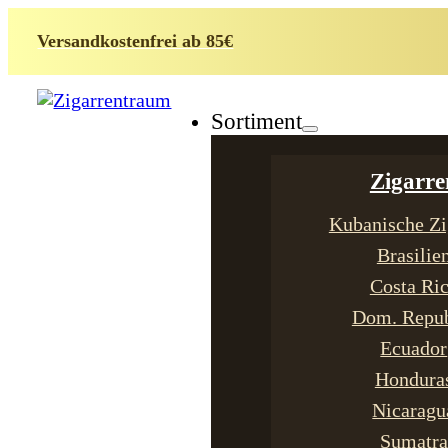
Versandkostenfrei ab 85€
Sortiment
Zigarre
Kubanische Zi
Brasilie
Costa Ri
Dom. Repub
Ecuador
Hondura
Nicaragu
Sumatra