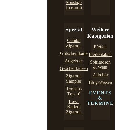
Sonstige
Herkunft
Spezial
Weitere
Kategorien
Cohiba
Zigarren
Pfeifen
Gutscheinkarte
Pfeifentabak
Angebote
Spirituosen
& Wein
Geschenkideen
Zubehör
Zigarren
Sampler
Blog/Wissen
Torstens
EVENTS
Top 10
&
Low-
TERMINE
Budget
Zigarren