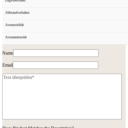
Zugwiderstand
Abbrandverhalten
Aromavielfalt
Aromaintensität
Name
Email