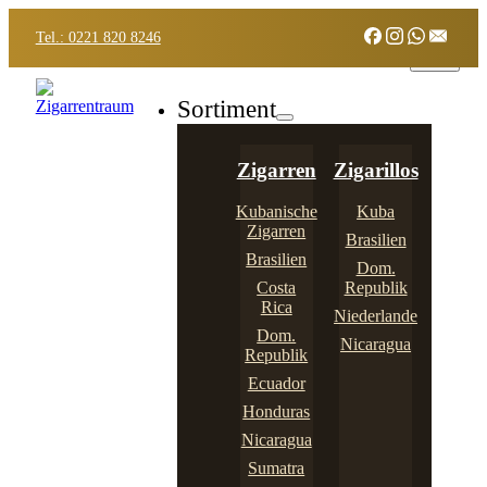
Tel.: 0221 820 8246
Sortiment
Zigarren
Zigarillos
Kubanische
Kuba
Zigarren
Brasilien
Brasilien
Dom.
Costa
Republik
Rica
Niederlande
Dom.
Nicaragua
Republik
Ecuador
Honduras
Nicaragua
Sumatra