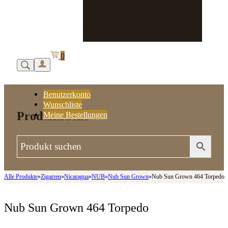
0
Benutzerkonto
Wunschliste
Produktsuche
Meine Bestellungen
Alle Produkte
»
Zigarren
»
Nicaragua
»
NUB
»
Nub Sun Grown
»
Nub Sun Grown 464 Torpedo
Nub Sun Grown 464 Torpedo