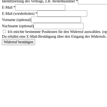
Identifizierung des Vertrags, z.B. Bestellnummer
*
E-Mail
*
E-Mail (wiederholen)
*
Vorname
(optional)
Nachname
(optional)
Ich möchte bestimmte Positionen für den Widerruf auswählen.
(op
Du erhältst eine E-Mail-Bestätigung über den Eingang des Widerrufs. 
Widerruf bestätigen