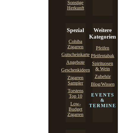
Sonstige
Herkunft
Spezial
Weitere
Kategorien
Cohiba
Zigarren
Pfeifen
Gutscheinkarte
Pfeifentabak
Angebote
Spirituosen
& Wein
Geschenkideen
Zubehör
Zigarren
Sampler
Blog/Wissen
Torstens
EVENTS
Top 10
&
Low-
TERMINE
Budget
Zigarren