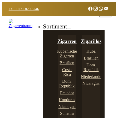
Tel.: 0221 820 8246
Sortiment
Zigarren
Zigarillos
Kubanische
Kuba
Zigarren
Brasilien
Brasilien
Dom.
Costa
Republik
Rica
Niederlande
Dom.
Nicaragua
Republik
Ecuador
Honduras
Nicaragua
Sumatra