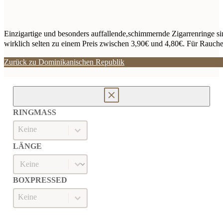
Einzigartige und besonders auffallende,schimmernde Zigarrenringe s
wirklich selten zu einem Preis zwischen 3,90€ und 4,80€. Für Raucher,
Zurück zu Dominikanischen Republik
RINGMASS
Ringmaß
RINGMASS
LÄNGE
Länge
LÄNGE
BOXPRESSED
Boxpressed
BOXPRESSED