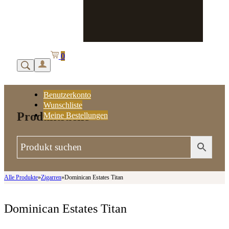
0
Benutzerkonto
Wunschliste
Produktsuche
Meine Bestellungen
Alle Produkte
»
Zigarren
»
Dominican Estates Titan
Dominican Estates Titan