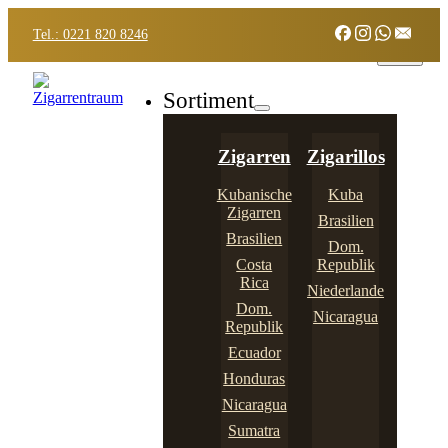
Tel.: 0221 820 8246
Sortiment
Zigarren
Zigarillos
Kubanische
Kuba
Zigarren
Brasilien
Brasilien
Dom.
Costa
Republik
Rica
Niederlande
Dom.
Nicaragua
Republik
Ecuador
Honduras
Nicaragua
Sumatra