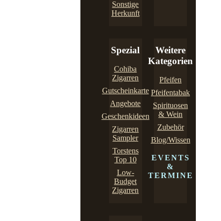
Sonstige
Herkunft
Spezial
Weitere
Kategorien
Cohiba
Zigarren
Pfeifen
Gutscheinkarte
Pfeifentabak
Angebote
Spirituosen
& Wein
Geschenkideen
Zubehör
Zigarren
Sampler
Blog/Wissen
Torstens
EVENTS
Top 10
&
Low-
TERMINE
Budget
Zigarren