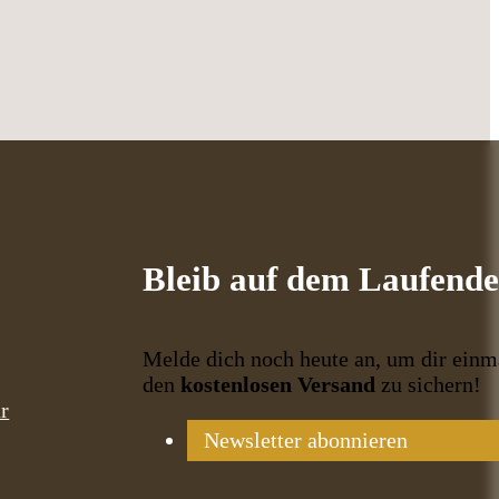
Bleib auf dem Laufend
Melde dich noch heute an, um dir einm
den
kostenlosen Versand
zu sichern!
r
Newsletter abonnieren