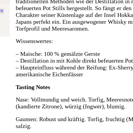
traditionellen Methoden wie der Destillation in 
befeuerten Pot Stills hergestellt. So fängt er de
EN
Charakter seiner Küstenlage auf der Insel Hokk
Japans perfekt ein. Ein ausgewogener Whisky m
Torfprofil und Meeresaromen.
Wissenswertes:
– Maische: 100 % gemälzte Gerste
– Destillation in mit Kohle direkt befeuerten Pot
– Haupteinfluss während der Reifung: Ex-Sherry
amerikanische Eichenfässer
Tasting Notes
Nase: Vollmundig und weich. Torfig, Meeresnote
(kandierte Zitrone), würzig (Ingwer), blumig.
Gaumen: Robust und kräftig. Torfig, fruchtig (
salzig.