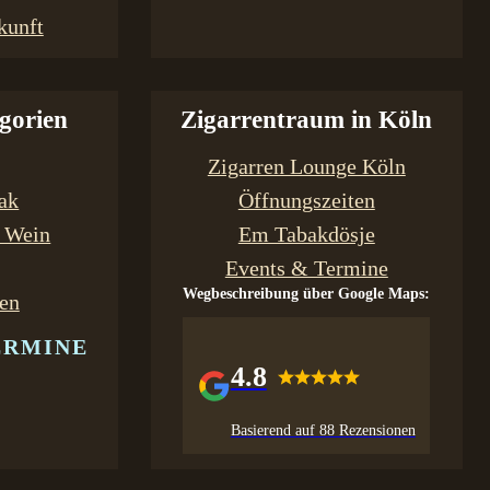
kunft
gorien
Zigarrentraum in Köln
Zigarren Lounge Köln
bak
Öffnungszeiten
& Wein
Em Tabakdösje
Events & Termine
Wegbeschreibung über Google Maps:
en
ERMINE
4.8
Basierend auf 88 Rezensionen