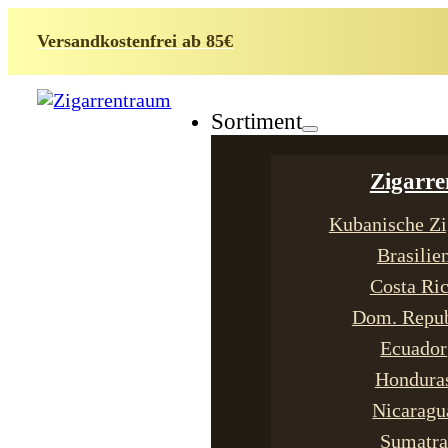
Versandkostenfrei ab 85€
Sortiment
Zigarre
Kubanische Zi
Brasilie
Costa Ri
Dom. Repub
Ecuador
Hondura
Nicaragu
Sumatra