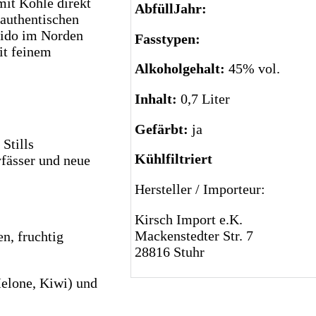
mit Kohle direkt
AbfüllJahr:
n authentischen
aido im Norden
Fasstypen:
it feinem
Alkoholgehalt:
45% vol.
Inhalt:
0,7 Liter
Gefärbt:
ja
 Stills
Kühlfiltriert
fässer und neue
Hersteller / Importeur:
Kirsch Import e.K.
Mackenstedter Str. 7
n, fruchtig
28816 Stuhr
Melone, Kiwi) und