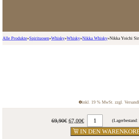
Alle Produkte
»
Spirituosen
»
Whisky
»
Whisky
»
Nikka Whisky
»
Nikka Yoichi Si
inkl. 19 % MwSt. zzgl. Versand
Ursprünglicher
Aktueller
69,90
€
67,00
€
(Lagerbestand:
Preis
Preis
IN DEN WARENKOR
war:
ist: