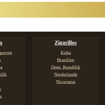
n
Zigarillos
garren
Kuba
n
Brasilien
ca
Dom. Republik
lik
Niederlande
Nicaragua
s
a