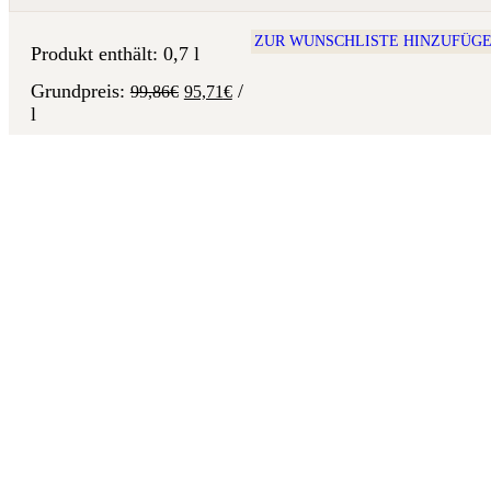
69,90€
67,00€.
ZUR WUNSCHLISTE HINZUFÜG
Produkt enthält: 0,7
l
/
99,86
€
95,71
€
l