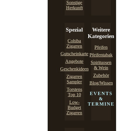
Sonstige
Herkunft
Spezial
Weitere
Kategorien
Cohiba
Zigarren
Pfeifen
Gutscheinkarte
Pfeifentabak
Angebote
Spirituosen
& Wein
Geschenkideen
Zubehör
Zigarren
Sampler
Blog/Wissen
Torstens
EVENTS
Top 10
&
Low-
TERMINE
Budget
Zigarren