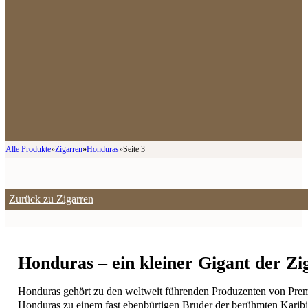
Alle Produkte
»
Zigarren
»
Honduras
»
Seite 3
Zurück zu Zigarren
Honduras – ein kleiner Gigant der Zi
Honduras gehört zu den weltweit führenden Produzenten von Premi
Honduras zu einem fast ebenbürtigen Bruder der berühmten Karibi