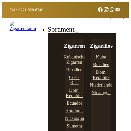
Tel.: 0221 820 8246
Sortiment
Zigarren
Zigarillos
Kubanische
Kuba
Zigarren
Brasilien
Brasilien
Dom.
Costa
Republik
Rica
Niederlande
Dom.
Nicaragua
Republik
Ecuador
Honduras
Nicaragua
Sumatra