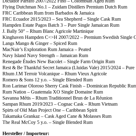
Dictador Parrafo 2007/2022 Fino – Colombian Aged Rum
Flying Dutchman No.1 – Zuidam Distillers Premium Dutch Rum
FRC Caribbean Rum from Barbados & Jamaica
FRC Ecuador 2015/2023 – Sea Shepherd – Single Cask Rum
Hampden Estate Pagos Batch 3 – Pure Single Jamaican Rum
J. Bally 50° – Rhum Blanc Agricole Martinique
Kinghaven Hampden C<>H 2007/2022 – Premium Swedish Single 
Langs Mango & Ginger – Spiced Rum
MacNair’s Exploration Rum Jamaica – Peated
Navy Island Navy Strength – Jamaican Rum
Renegade Études New Bacolet – Single Farm Origin Rum
Rest & Be Thankful Secret Jamaica (Lluidas Vale) 2015/2024 – Pure
Rhum J.M Terroir Volcanique – Rhum Vieux Agricole
Romero & Sons 12 y.o. – Single Blended Rum
Ron Larimar Oloroso Sherry Cask Finish – Dominican Republic Ru
Rum Nation – Guatemala XO Single Domaine Rum
Savanna Métis – Rhum Traditionnel Brun de La Réunion
Sampan Rhum 2019/2023 – Cognac Cask – Rhum Vietnam
Spirts of Old Man Project One – Caribbean Spirit
Takamaka Grankaz – Cask Aged Cane & Molasses Rum
The Real McCoy 5 y.o. – Single Blended Rum
Hersteller / Importeur: