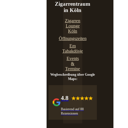
Zigarrentraum
in Köln
Zigarren
Lounge
Köln
Öffnungszeiten
Em
Tabakdösje
Events
&
Termine
Wegbeschreibung über Google
Maps:
4.8
Basierend auf 88
Rezensionen