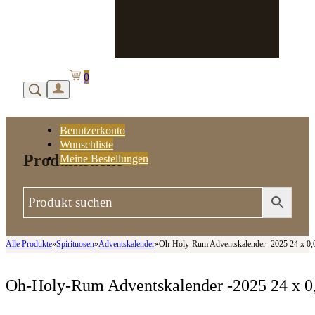
0
Benutzerkonto
Wunschliste
Produktsuche
Meine Bestellungen
Alle Produkte
»
Spirituosen
»
Adventskalender
»
Oh-Holy-Rum Adventskalender -2025 24 x 0,
Oh-Holy-Rum Adventskalender -2025 24 x 0