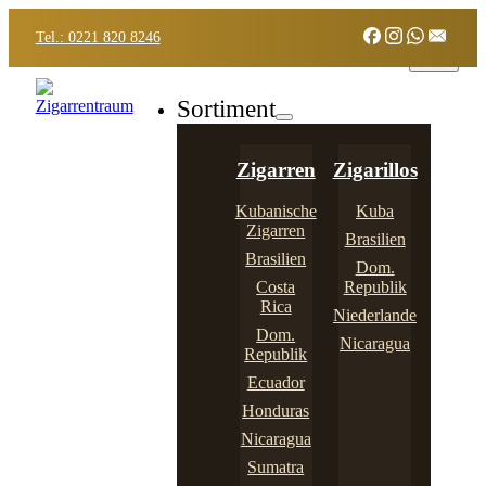
Tel.: 0221 820 8246
Sortiment
Zigarren
Zigarillos
Kubanische
Kuba
Zigarren
Brasilien
Brasilien
Dom.
Costa
Republik
Rica
Niederlande
Dom.
Nicaragua
Republik
Ecuador
Honduras
Nicaragua
Sumatra