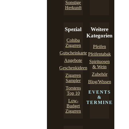
Sonstige
Herkunft
Spezial
Weitere
Kategorien
Cohiba
Zigarren
Pfeifen
Gutscheinkarte
Pfeifentabak
Angebote
Spirituosen
& Wein
Geschenkideen
Zubehör
Zigarren
Sampler
Blog/Wissen
Torstens
EVENTS
Top 10
&
Low-
TERMINE
Budget
Zigarren