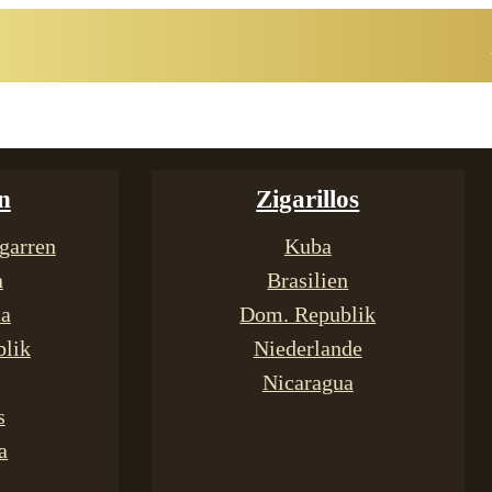
n
Zigarillos
garren
Kuba
n
Brasilien
ca
Dom. Republik
lik
Niederlande
Nicaragua
s
a