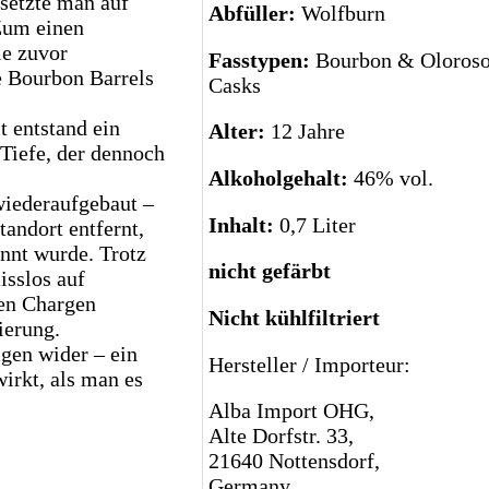
 setzte man auf
Abfüller:
Wolfburn
Zum einen
ie zuvor
Fasstypen:
Bourbon & Oloroso
e Bourbon Barrels
Casks
t entstand ein
Alter:
12 Jahre
Tiefe, der dennoch
Alkoholgehalt:
46% vol.
wiederaufgebaut –
Inhalt:
0,7 Liter
andort entfernt,
nnt wurde. Trotz
nicht gefärbt
isslos auf
nen Chargen
Nicht kühlfiltriert
ierung.
igen wider – ein
Hersteller / Importeur:
wirkt, als man es
Alba Import OHG,
Alte Dorfstr. 33,
21640 Nottensdorf,
Germany