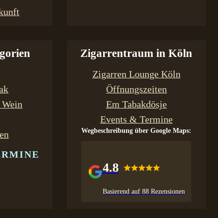
kunft
gorien
Zigarrentraum in Köln
Zigarren Lounge Köln
bak
Öffnungszeiten
& Wein
Em Tabakdösje
Events & Termine
Wegbeschreibung über Google Maps:
en
ERMINE
4.8
Basierend auf 88 Rezensionen