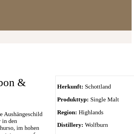
rbon &
Herkunft:
Schottland
Produkttyp:
Single Malt
Region:
Highlands
ue Aushängeschild
 in den
Distillery:
Wolfburn
Thurso, im hohen