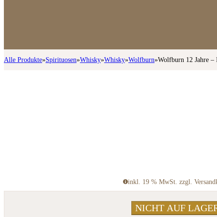
Alle Produkte
»
Spirituosen
»
Whisky
»
Whisky
»
Wolfburn
»
Wolfburn 12 Jahre –
inkl. 19 % MwSt. zzgl. Versand
NICHT AUF LAGE