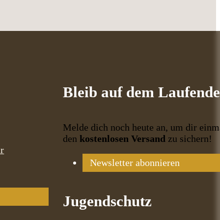
Bleib auf dem Laufend
Melde dich noch heute an, um dir einm
den
kostenlosen Versand
zu sichern!
r
Newsletter abonnieren
Jugendschutz