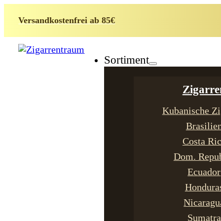
Versandkostenfrei ab 85€
Sortiment
Zigarre
Kubanische Zi
Brasilie
Costa Ri
Dom. Repub
Ecuador
Hondura
Nicaragu
Sumatra