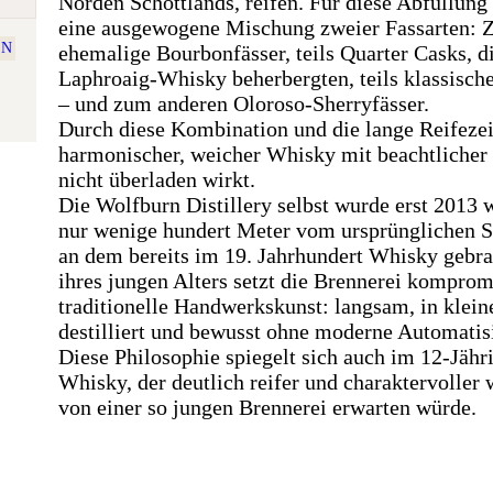
Norden Schottlands, reifen. Für diese Abfüllung
eine ausgewogene Mischung zweier Fassarten: 
EN
ehemalige Bourbonfässer, teils Quarter Casks, d
Laphroaig-Whisky beherbergten, teils klassisch
– und zum anderen Oloroso-Sherryfässer.
Durch diese Kombination und die lange Reifezei
harmonischer, weicher Whisky mit beachtlicher 
nicht überladen wirkt.
Die Wolfburn Distillery selbst wurde erst 2013 
nur wenige hundert Meter vom ursprünglichen St
an dem bereits im 19. Jahrhundert Whisky gebra
ihres jungen Alters setzt die Brennerei komprom
traditionelle Handwerkskunst: langsam, in klei
destilliert und bewusst ohne moderne Automatis
Diese Philosophie spiegelt sich auch im 12-Jähr
Whisky, der deutlich reifer und charaktervoller 
von einer so jungen Brennerei erwarten würde.