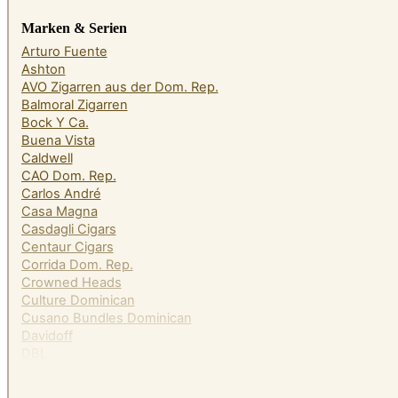
Marken & Serien
Arturo Fuente
Ashton
AVO Zigarren aus der Dom. Rep.
Balmoral Zigarren
Bock Y Ca.
Buena Vista
Caldwell
CAO Dom. Rep.
Carlos André
Casa Magna
Casdagli Cigars
Centaur Cigars
Corrida Dom. Rep.
Crowned Heads
Culture Dominican
Cusano Bundles Dominican
Davidoff
DBL
Diamond Crown
Dominican Estates