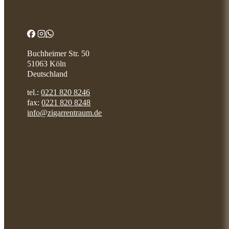
Marzio
Matilde
Montosa
Parcero Dominikanische Republik
PDR Cigar
Platinum Nova Cigars
Buchheimer Str. 50
Principle Cigars
51063 Köln
Psyko Seven
Deutschland
Room 101
tel.:
0221 820 8246
Rough Rider
fax:
0221 820 8248
Sampler
info@zigarrentraum.de
Santa Damiana
Silencio Red Dot
The Griffin`s Classic
Timeless
Total Flame
Urtyp Cigars
Valentino Siesto Premium
VegaFina
Villiger
Zino
Arturo Fuente
Ashton