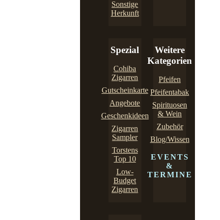
Sonstige
Herkunft
Spezial
Weitere
Kategorien
Cohiba
Zigarren
Pfeifen
Gutscheinkarte
Pfeifentabak
Angebote
Spirituosen
& Wein
Geschenkideen
Zubehör
Zigarren
Sampler
Blog/Wissen
Torstens
EVENTS
Top 10
&
Low-
TERMINE
Budget
Zigarren