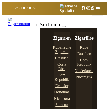
Tel.: 0221 820 8246
Sortiment
Zigarren
Zigarillos
Kubanische
Kuba
Zigarren
Brasilien
Brasilien
Dom.
Costa
Republik
Rica
Niederlande
Dom.
Nicaragua
Republik
Ecuador
Honduras
Nicaragua
Sumatra