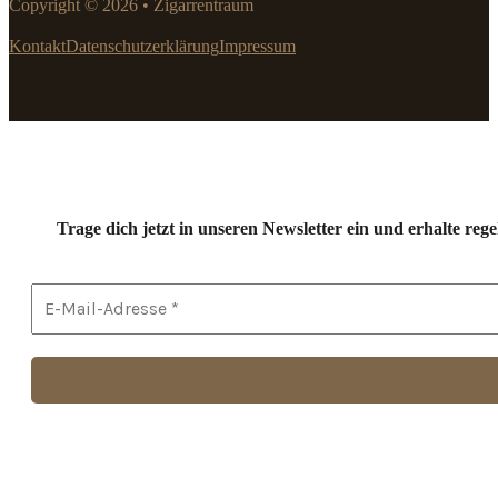
Copyright © 2026 • Zigarrentraum
Platinum Nova Cigars
Principle Cigars
Kontakt
Datenschutzerklärung
Impressum
Psyko Seven
Room 101
Rough Rider
Sampler
Santa Damiana
Silencio Red Dot
The Griffin`s Classic
Timeless
Trage dich jetzt in unseren Newsletter ein und erhalte r
Total Flame
Urtyp Cigars
Valentino Siesto Premium
VegaFina
Villiger
Zino